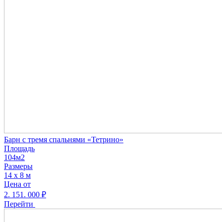
Барн с тремя спальнями «Тетрино»
Площадь
104м2
Размеры
14 х 8 м
Цена от
2. 151. 000
₽
Перейти