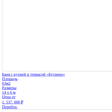
Баня с кухней и террасой «Бугрино»
Площадь
63м2
Размеры
14 х 6 м
Цена от
1. 537. 000
₽
Перейти