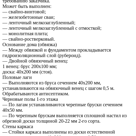
требованию заказчика.
Может быть выполнен:
— свайно-винтовой;
— железобетонные сваи;
— ленточный мелкозаглубленный;
— ленточный мелкозаглубленный с отмосткой;
— монолитная плита;
— свайно-ростверковый.
Основание дома (обвязка)
— Между обвязкой и фундаментом прокладывается
гидроизоляционный слой (рубероид).
— Двойной обвязочный венец:
1 венец: брус 200х100 мм;
доска: 40х200 мм (стоя).
Половые лаги
— Выполняются из бруса сечением 40х200 мм,
устанавливаются на обвязочный венец с шагом 0,5 м.
Обрабатываются антисептиком.
Черновые полы 1-го этажа
— По лагам устанавливаются черепные бруски сечением
40х50 мм.
— По черепным брускам выполняется сплошной настил из
обрезной доски толщиной 20-22 мм 2-го сорта.
Стены каркаса
— Стойки каркаса выполнены из доски естественной