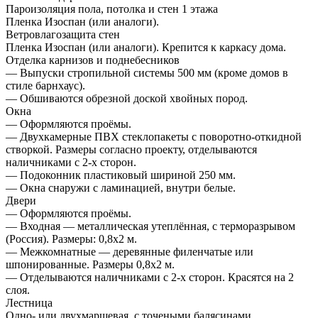
Пароизоляция пола, потолка и стен 1 этажа
Пленка Изоспан (или аналоги).
Ветровлагозащита стен
Пленка Изоспан (или аналоги). Крепится к каркасу дома.
Отделка карнизов и поднебесников
— Выпуски стропильной системы 500 мм (кроме домов в
стиле барнхаус).
— Обшиваются обрезной доской хвойных пород.
Окна
— Оформляются проёмы.
— Двухкамерные ПВХ стеклопакеты с поворотно-откидной
створкой. Размеры согласно проекту, отделываются
наличниками с 2-х сторон.
— Подоконник пластиковый шириной 250 мм.
— Окна снаружи с ламинацией, внутри белые.
Двери
— Оформляются проёмы.
— Входная — металлическая утеплённая, с терморазрывом
(Россия). Размеры: 0,8х2 м.
— Межкомнатные — деревянные филенчатые или
шпонированные. Размеры 0,8х2 м.
— Отделываются наличниками с 2-х сторон. Красятся на 2
слоя.
Лестница
Одно- или двухмаршевая, с точеными балясинами,