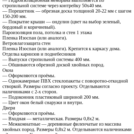
— Гидроизоляционная мембрана выполняется по
стропильной системе через контрейку 50х40 мм.
— Порешетник — обрезная доска толщиной 20-22 мм с шагом
150-200 мм.
— Покрытие крыши — ондулин (цвет на выбор зеленый,
бордовый и коричневый).
Пароизоляция пола, потолка и стен 1 этажа
Пленка Изоспан (или аналоги).
Ветровлагозащита стен
Пленка Изоспан (или аналоги). Крепится к каркасу дома.
Отделка карнизов и поднебесников
— Выпуски стропильной системы 400 мм.
— Обшиваются обрезной доской хвойных пород.
Окна
— Оформляются проёмы.
— Однокамерные ПВХ стеклопакеты с поворотно-откидной
створкой. Размеры согласно проекту. Отделываются
наличниками с 2-х сторон.
— Подоконник пластиковый шириной 200 мм.
— Цвет окон белый снаружи и внутри.
Двери
— Оформляются проёмы.
— Входная — металлическая. Размеры 0,8х2 м.
— Межкомнатные — деревянные филенчатые из массива
хвойных пород. Размеры 0,8х2 м. Отделываются наличниками