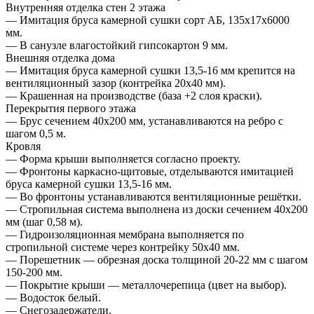
Внутренняя отделка стен 2 этажа
— Имитация бруса камерной сушки сорт АБ, 135х17х6000
мм.
— В санузле влагостойкий гипсокартон 9 мм.
Внешняя отделка дома
— Имитация бруса камерной сушки 13,5-16 мм крепится на
вентиляционный зазор (контрейка 20х40 мм).
— Крашенная на производстве (база +2 слоя краски).
Перекрытия первого этажа
— Брус сечением 40х200 мм, устанавливаются на ребро с
шагом 0,5 м.
Кровля
— Форма крыши выполняется согласно проекту.
— Фронтоны каркасно-щитовые, отделываются имитацией
бруса камерной сушки 13,5-16 мм.
— Во фронтоны устанавливаются вентиляционные решётки.
— Стропильная система выполнена из доски сечением 40х200
мм (шаг 0,58 м).
— Гидроизоляционная мембрана выполняется по
стропильной системе через контрейку 50х40 мм.
— Порешетник — обрезная доска толщиной 20-22 мм с шагом
150-200 мм.
— Покрытие крыши — металлочерепица (цвет на выбор).
— Водосток белый.
— Снегозадержатели.