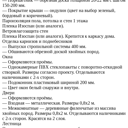
— Порешетник — обрезная доска толщиной 20-22 мм с шагом
150-200 мм.
— Покрытие крыши — ондулин (цвет на выбор зеленый,
бордовый и коричневый).
Пароизоляция пола, потолка и стен 1 этажа
Пленка Изоспан (или аналоги).
Ветровлагозащита стен
Пленка Изоспан (или аналоги). Крепится к каркасу дома.
Отделка карнизов и поднебесников
— Выпуски стропильной системы 400 мм.
— Обшиваются обрезной доской хвойных пород.
Окна
— Оформляются проёмы.
— Однокамерные ПВХ стеклопакеты с поворотно-откидной
створкой. Размеры согласно проекту. Отделываются
наличниками с 2-х сторон.
— Подоконник пластиковый шириной 200 мм.
— Цвет окон белый снаружи и внутри.
Двери
— Оформляются проёмы.
— Входная — металлическая. Размеры 0,8х2 м.
— Межкомнатные — деревянные филенчатые из массива
хвойных пород. Размеры 0,8х2 м. Отделываются наличниками
с 2-х сторон. Красятся на 2 слоя.
Лестница