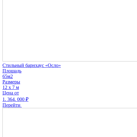
Стильный барнхаус «Осло»
Площадь
65м2
Размеры
12 х 7 м
Цена от
1. 364. 000
₽
Перейти