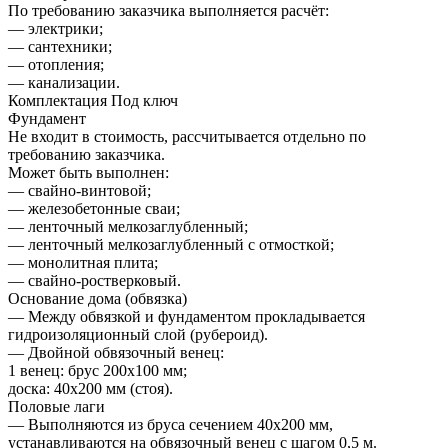
По требованию заказчика выполняется расчёт:
— электрики;
— сантехники;
— отопления;
— канализации.
Комплектация Под ключ
Фундамент
Не входит в стоимость, рассчитывается отдельно по
требованию заказчика.
Может быть выполнен:
— свайно-винтовой;
— железобетонные сваи;
— ленточный мелкозаглубленный;
— ленточный мелкозаглубленный с отмосткой;
— монолитная плита;
— свайно-ростверковый.
Основание дома (обвязка)
— Между обвязкой и фундаментом прокладывается
гидроизоляционный слой (рубероид).
— Двойной обвязочный венец:
1 венец: брус 200х100 мм;
доска: 40х200 мм (стоя).
Половые лаги
— Выполняются из бруса сечением 40х200 мм,
устанавливаются на обвязочный венец с шагом 0,5 м.