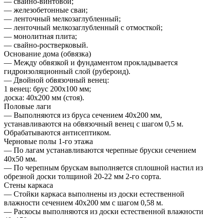
— свайно-винтовой;
— железобетонные сваи;
— ленточный мелкозаглубленный;
— ленточный мелкозаглубленный с отмосткой;
— монолитная плита;
— свайно-ростверковый.
Основание дома (обвязка)
— Между обвязкой и фундаментом прокладывается
гидроизоляционный слой (рубероид).
— Двойной обвязочный венец:
1 венец: брус 200х100 мм;
доска: 40х200 мм (стоя).
Половые лаги
— Выполняются из бруса сечением 40х200 мм,
устанавливаются на обвязочный венец с шагом 0,5 м.
Обрабатываются антисептиком.
Черновые полы 1-го этажа
— По лагам устанавливаются черепные бруски сечением
40х50 мм.
— По черепным брускам выполняется сплошной настил из
обрезной доски толщиной 20-22 мм 2-го сорта.
Стены каркаса
— Стойки каркаса выполнены из доски естественной
влажности сечением 40х200 мм с шагом 0,58 м.
— Раскосы выполняются из доски естественной влажности