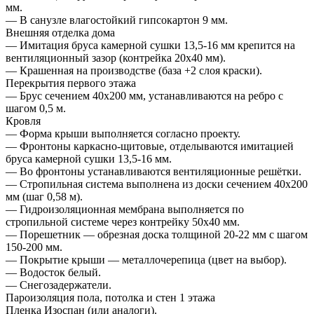
мм.
— В санузле влагостойкий гипсокартон 9 мм.
Внешняя отделка дома
— Имитация бруса камерной сушки 13,5-16 мм крепится на
вентиляционный зазор (контрейка 20х40 мм).
— Крашенная на производстве (база +2 слоя краски).
Перекрытия первого этажа
— Брус сечением 40х200 мм, устанавливаются на ребро с
шагом 0,5 м.
Кровля
— Форма крыши выполняется согласно проекту.
— Фронтоны каркасно-щитовые, отделываются имитацией
бруса камерной сушки 13,5-16 мм.
— Во фронтоны устанавливаются вентиляционные решётки.
— Стропильная система выполнена из доски сечением 40х200
мм (шаг 0,58 м).
— Гидроизоляционная мембрана выполняется по
стропильной системе через контрейку 50х40 мм.
— Порешетник — обрезная доска толщиной 20-22 мм с шагом
150-200 мм.
— Покрытие крыши — металлочерепица (цвет на выбор).
— Водосток белый.
— Снегозадержатели.
Пароизоляция пола, потолка и стен 1 этажа
Пленка Изоспан (или аналоги).