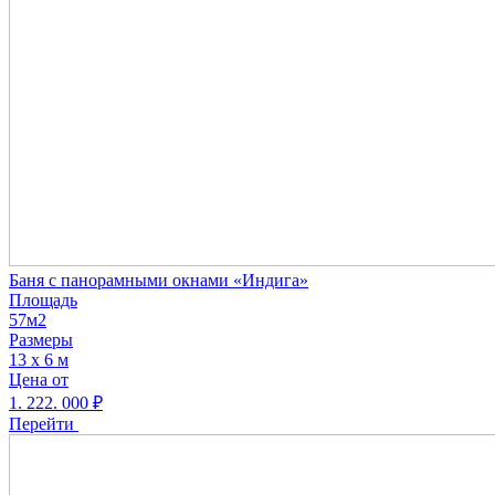
Баня с панорамными окнами «Индига»
Площадь
57м2
Размеры
13 х 6 м
Цена от
1. 222. 000
₽
Перейти