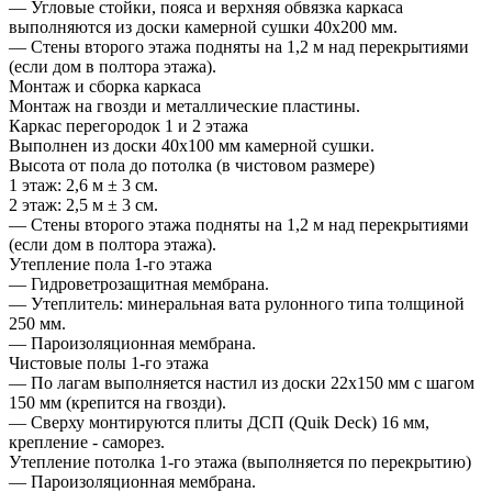
— Угловые стойки, пояса и верхняя обвязка каркаса
выполняются из доски камерной сушки 40х200 мм.
— Стены второго этажа подняты на 1,2 м над перекрытиями
(если дом в полтора этажа).
Монтаж и сборка каркаса
Монтаж на гвозди и металлические пластины.
Каркас перегородок 1 и 2 этажа
Выполнен из доски 40х100 мм камерной сушки.
Высота от пола до потолка (в чистовом размере)
1 этаж: 2,6 м ± 3 см.
2 этаж: 2,5 м ± 3 см.
— Стены второго этажа подняты на 1,2 м над перекрытиями
(если дом в полтора этажа).
Утепление пола 1-го этажа
— Гидроветрозащитная мембрана.
— Утеплитель: минеральная вата рулонного типа толщиной
250 мм.
— Пароизоляционная мембрана.
Чистовые полы 1-го этажа
— По лагам выполняется настил из доски 22х150 мм с шагом
150 мм (крепится на гвозди).
— Сверху монтируются плиты ДСП (Quik Deck) 16 мм,
крепление - саморез.
Утепление потолка 1-го этажа (выполняется по перекрытию)
— Пароизоляционная мембрана.