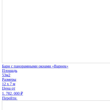
Барн с панорамными окнами «Варнек»
Площадь
53м2
Размеры
12 х 7 м
Цена от
1. 782. 000
₽
Перейти